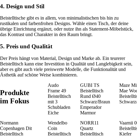
4. Design und Stil
Beistelltische gibt es in allem, von minimalistischen bis hin zu
rustikalen und farbenfrohen Designs. Wähle einen Tisch, der deine
übrige Einrichtung ergänzt, oder nutze ihn als Statement-Möbelstück,
das Kontrast und Charakter in den Raum bringt.
5. Preis und Qualität
Der Preis hängt von Material, Design und Marke ab. Ein teurerer
Beistelltisch kann eine Investition in Qualität und Langlebigkeit sein,
aber es gibt auch viele preiswerte Modelle, die Funktionalität und
Ästhetik auf schöne Weise kombinieren.
Audo
GUBI TS
Maze Mi
Frame 49
Beistelltisch
Mae Wo
Produkte
Beistelltisch
Rund Ø40
Beistellt
im Fokus
mit 3
Schwarz/Braun
Schwarz
Schubladen
Emperador
Eiche
Marmor
Normann
Wendelbo
NORR11
Vaarnii 
Copenhagen Dit
Coin
Quartz
Beistellt
Beistelltisch
Beistelltisch
Beistelltisch
Kiefer