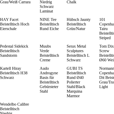
Grau/Weiß Carrara
Niedrig
Chalk
Schwarz
Laminat
HAY Facet
NINE Tee
Hübsch Jaunty
101
Beistelltisch Hoch
Beistelltisch
Beistelltisch
Copenha
Eierschale
Rund Eiche
Grün/Natur
Tairu
Beistellt
Striped
Pedestal Sidekick
Muubs
Serax Metal
Tom Dix
Beistelltisch
Verde
Sculptures
Screw
Sandstorm
Beistelltisch
Beistelltisch L
Beistellt
Creme
Schwarz
Ø60 Wei
Kartell Hiray
Audo
GUBI TS
Norman
Beistelltisch H38
Androgyne
Beistelltisch
Copenha
Schwarz
Basis für
Rund Ø40
Dit Beist
Beistelltisch
Polierter
Grau/Tra
Gebürsteter
Stahl/Black
Light
Stahl
Marquina
Marmor
Wendelbo Calibre
Beistelltisch
Niedrig