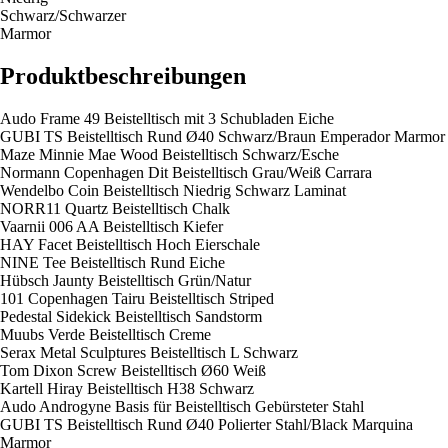
Schwarz/Schwarzer
Marmor
Produktbeschreibungen
Audo Frame 49 Beistelltisch mit 3 Schubladen Eiche
GUBI TS Beistelltisch Rund Ø40 Schwarz/Braun Emperador Marmor
Maze Minnie Mae Wood Beistelltisch Schwarz/Esche
Normann Copenhagen Dit Beistelltisch Grau/Weiß Carrara
Wendelbo Coin Beistelltisch Niedrig Schwarz Laminat
NORR11 Quartz Beistelltisch Chalk
Vaarnii 006 AA Beistelltisch Kiefer
HAY Facet Beistelltisch Hoch Eierschale
NINE Tee Beistelltisch Rund Eiche
Hübsch Jaunty Beistelltisch Grün/Natur
101 Copenhagen Tairu Beistelltisch Striped
Pedestal Sidekick Beistelltisch Sandstorm
Muubs Verde Beistelltisch Creme
Serax Metal Sculptures Beistelltisch L Schwarz
Tom Dixon Screw Beistelltisch Ø60 Weiß
Kartell Hiray Beistelltisch H38 Schwarz
Audo Androgyne Basis für Beistelltisch Gebürsteter Stahl
GUBI TS Beistelltisch Rund Ø40 Polierter Stahl/Black Marquina
Marmor