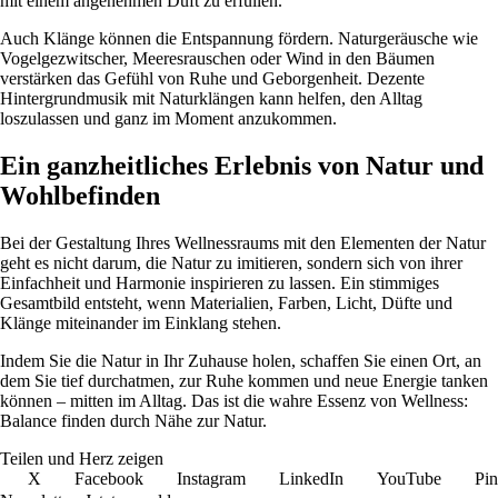
mit einem angenehmen Duft zu erfüllen.
Auch Klänge können die Entspannung fördern. Naturgeräusche wie
Vogelgezwitscher, Meeresrauschen oder Wind in den Bäumen
verstärken das Gefühl von Ruhe und Geborgenheit. Dezente
Hintergrundmusik mit Naturklängen kann helfen, den Alltag
loszulassen und ganz im Moment anzukommen.
Ein ganzheitliches Erlebnis von Natur und
Wohlbefinden
Bei der Gestaltung Ihres Wellnessraums mit den Elementen der Natur
geht es nicht darum, die Natur zu imitieren, sondern sich von ihrer
Einfachheit und Harmonie inspirieren zu lassen. Ein stimmiges
Gesamtbild entsteht, wenn Materialien, Farben, Licht, Düfte und
Klänge miteinander im Einklang stehen.
Indem Sie die Natur in Ihr Zuhause holen, schaffen Sie einen Ort, an
dem Sie tief durchatmen, zur Ruhe kommen und neue Energie tanken
können – mitten im Alltag. Das ist die wahre Essenz von Wellness:
Balance finden durch Nähe zur Natur.
Teilen und Herz zeigen
X
Facebook
Instagram
LinkedIn
YouTube
Pin