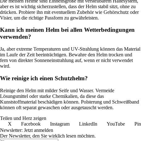
Die meisten Helme sind Einheitsgröße mit verstellbarem Haltesystem,
aber es ist wichtig sicherzustellen, dass der Helm stabil sitzt, ohne zu
drücken. Probiere ihn mit eventuellem Zubehör wie Gehörschutz oder
Visier, um die richtige Passform zu gewährleisten.
Kann ich meinen Helm bei allen Wetterbedingungen
verwenden?
Ja, aber extreme Temperaturen und UV-Strahlung können das Material
im Laufe der Zeit beeinträchtigen. Bewahre den Helm trocken und
fern von direkter Sonneneinstrahlung auf, wenn er nicht verwendet
wird.
Wie reinige ich einen Schutzhelm?
Reinige den Helm mit milder Seife und Wasser. Vermeide
Lösungsmittel oder starke Chemikalien, da diese das
Kunststoffmaterial beschädigen können. Polsterung und Schweißband
können oft separat gewaschen oder ausgetauscht werden.
Teilen und Herz zeigen
X
Facebook
Instagram
LinkedIn
YouTube
Pin
Newsletter: Jetzt anmelden
Der Newsletter, den Sie wirklich lesen möchten.