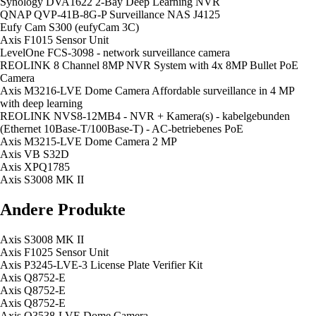
Synology DVA1622 2-Bay Deep Learning NVR
QNAP QVP-41B-8G-P Surveillance NAS J4125
Eufy Cam S300 (eufyCam 3C)
Axis F1015 Sensor Unit
LevelOne FCS-3098 - network surveillance camera
REOLINK 8 Channel 8MP NVR System with 4x 8MP Bullet PoE
Camera
Axis M3216-LVE Dome Camera Affordable surveillance in 4 MP
with deep learning
REOLINK NVS8-12MB4 - NVR + Kamera(s) - kabelgebunden
(Ethernet 10Base-T/100Base-T) - AC-betriebenes PoE
Axis M3215-LVE Dome Camera 2 MP
Axis VB S32D
Axis XPQ1785
Axis S3008 MK II
Andere Produkte
Axis S3008 MK II
Axis F1025 Sensor Unit
Axis P3245-LVE-3 License Plate Verifier Kit
Axis Q8752-E
Axis Q8752-E
Axis Q8752-E
Axis Q3538-LVE Dome Camera