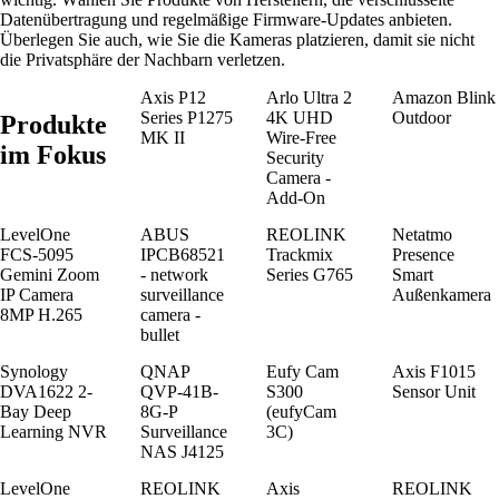
Datenübertragung und regelmäßige Firmware-Updates anbieten.
Überlegen Sie auch, wie Sie die Kameras platzieren, damit sie nicht
die Privatsphäre der Nachbarn verletzen.
Axis P12
Arlo Ultra 2
Amazon Blink
Series P1275
4K UHD
Outdoor
Produkte
MK II
Wire-Free
im Fokus
Security
Camera -
Add-On
LevelOne
ABUS
REOLINK
Netatmo
FCS-5095
IPCB68521
Trackmix
Presence
Gemini Zoom
- network
Series G765
Smart
IP Camera
surveillance
Außenkamera
8MP H.265
camera -
bullet
Synology
QNAP
Eufy Cam
Axis F1015
DVA1622 2-
QVP-41B-
S300
Sensor Unit
Bay Deep
8G-P
(eufyCam
Learning NVR
Surveillance
3C)
NAS J4125
LevelOne
REOLINK
Axis
REOLINK