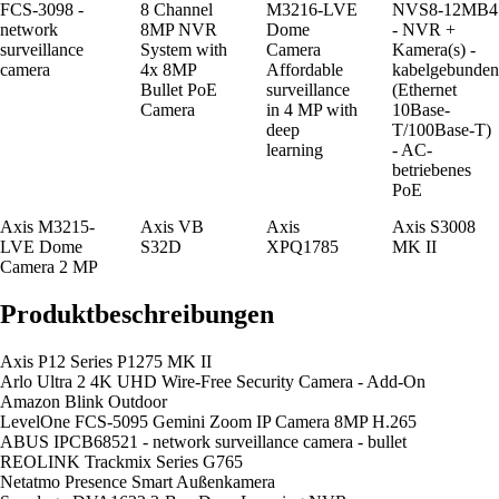
FCS-3098 -
8 Channel
M3216-LVE
NVS8-12MB4
network
8MP NVR
Dome
- NVR +
surveillance
System with
Camera
Kamera(s) -
camera
4x 8MP
Affordable
kabelgebunden
Bullet PoE
surveillance
(Ethernet
Camera
in 4 MP with
10Base-
deep
T/100Base-T)
learning
- AC-
betriebenes
PoE
Axis M3215-
Axis VB
Axis
Axis S3008
LVE Dome
S32D
XPQ1785
MK II
Camera 2 MP
Produktbeschreibungen
Axis P12 Series P1275 MK II
Arlo Ultra 2 4K UHD Wire-Free Security Camera - Add-On
Amazon Blink Outdoor
LevelOne FCS-5095 Gemini Zoom IP Camera 8MP H.265
ABUS IPCB68521 - network surveillance camera - bullet
REOLINK Trackmix Series G765
Netatmo Presence Smart Außenkamera