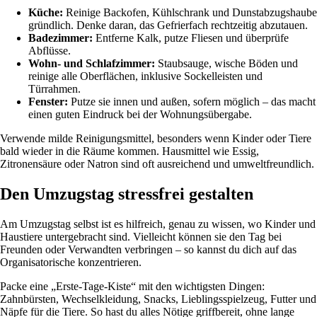
Küche:
Reinige Backofen, Kühlschrank und Dunstabzugshaube
gründlich. Denke daran, das Gefrierfach rechtzeitig abzutauen.
Badezimmer:
Entferne Kalk, putze Fliesen und überprüfe
Abflüsse.
Wohn- und Schlafzimmer:
Staubsauge, wische Böden und
reinige alle Oberflächen, inklusive Sockelleisten und
Türrahmen.
Fenster:
Putze sie innen und außen, sofern möglich – das macht
einen guten Eindruck bei der Wohnungsübergabe.
Verwende milde Reinigungsmittel, besonders wenn Kinder oder Tiere
bald wieder in die Räume kommen. Hausmittel wie Essig,
Zitronensäure oder Natron sind oft ausreichend und umweltfreundlich.
Den Umzugstag stressfrei gestalten
Am Umzugstag selbst ist es hilfreich, genau zu wissen, wo Kinder und
Haustiere untergebracht sind. Vielleicht können sie den Tag bei
Freunden oder Verwandten verbringen – so kannst du dich auf das
Organisatorische konzentrieren.
Packe eine „Erste-Tage-Kiste“ mit den wichtigsten Dingen:
Zahnbürsten, Wechselkleidung, Snacks, Lieblingsspielzeug, Futter und
Näpfe für die Tiere. So hast du alles Nötige griffbereit, ohne lange