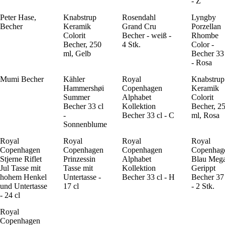
- Z
Peter Hase,
Knabstrup
Rosendahl
Lyngby
Becher
Keramik
Grand Cru
Porzellan
Colorit
Becher - weiß -
Rhombe
Becher, 250
4 Stk.
Color -
ml, Gelb
Becher 33 
- Rosa
Mumi Becher
Kähler
Royal
Knabstrup
Hammershøi
Copenhagen
Keramik
Summer
Alphabet
Colorit
Becher 33 cl
Kollektion
Becher, 2
-
Becher 33 cl - C
ml, Rosa
Sonnenblume
Royal
Royal
Royal
Royal
Copenhagen
Copenhagen
Copenhagen
Copenhag
Stjerne Riflet
Prinzessin
Alphabet
Blau Meg
Jul Tasse mit
Tasse mit
Kollektion
Gerippt
hohem Henkel
Untertasse -
Becher 33 cl - H
Becher 37 
und Untertasse
17 cl
- 2 Stk.
- 24 cl
Royal
Copenhagen