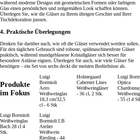
während moderne Designs mit geometrischen Formen oder farbigem
Glas einen persönlichen und zeitgemäßen Look schaffen können.
Überlegen Sie, wie die Gläser zu Ihrem übrigen Geschirr und Ihrer
Tischdekoration passen.
4. Praktische Überlegungen
Denken Sie darüber nach, wie oft die Gläser verwendet werden sollen.
Für den täglichen Gebrauch sind robuste, spülmaschinenfeste Gläser
praktisch, während mundgeblasene Kristallgläser sich besser für
besondere Anlässe eignen. Überlegen Sie auch, wie viele Gläser Sie
benötigen – ein Set von sechs deckt die meisten Bedürfnisse ab.
Luigi
Holmegaard
Luigi Borm
Bormioli
Cabernet Lines
Optica
Produkte
Aero
Weißweingläser
Chardonna
im Fokus
Weißweinglas
- 36 cl, 2 Stk.
Weißweing
18,3 cm/32,5
- 55 cl 4 St
cl - 6 Stk
Luigi Bormioli
Luigi
Weißweinglas
Bormioli LB
Bach 28 cl 4
Atelier
Stk.
Weißwein
Riesling - 44