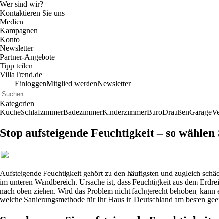
Wer sind wir?
Kontaktieren Sie uns
Medien
Kampagnen
Konto
Newsletter
Partner-Angebote
Tipp teilen
VillaTrend.de
Einloggen
Mitglied werden
Newsletter
Kategorien
Küche
Schlafzimmer
Badezimmer
Kinderzimmer
Büro
Draußen
Garage
Ve
Stop aufsteigende Feuchtigkeit – so wählen
Aufsteigende Feuchtigkeit gehört zu den häufigsten und zugleich schäd
im unteren Wandbereich. Ursache ist, dass Feuchtigkeit aus dem Erdre
nach oben ziehen. Wird das Problem nicht fachgerecht behoben, kann es
welche Sanierungsmethode für Ihr Haus in Deutschland am besten geeig